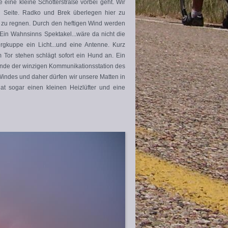
 eine kleine Schotterstraße vorbei geht. Wir
 Seite. Radko und Brek überlegen hier zu
 an zu regnen. Durch den heftigen Wind werden
Ein Wahnsinns Spektakel...wäre da nicht die
gkuppe ein Licht...und eine Antenne. Kurz
 Tor stehen schlägt sofort ein Hund an. Ein
ände der winzigen Kommunikationsstation des
Windes und daher dürfen wir unsere Matten in
t sogar einen kleinen Heizlüfter und eine