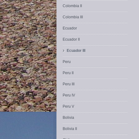
Colombia II
Colombia III
Ecuador
Ecuador II
›
Ecuador III
Peru
Peru II
Peru III
Peru IV
Peru V
Bolivia
Bolivia II