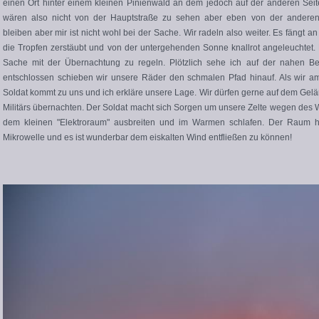
einen Ort hinter einem kleinen Pinienwald an dem jedoch auf der anderen Seite
wären also nicht von der Hauptstraße zu sehen aber eben von der anderen
bleiben aber mir ist nicht wohl bei der Sache. Wir radeln also weiter. Es fängt
die Tropfen zerstäubt und von der untergehenden Sonne knallrot angeleuchtet. 
Sache mit der Übernachtung zu regeln. Plötzlich sehe ich auf der nahen Ber
entschlossen schieben wir unsere Räder den schmalen Pfad hinauf. Als wir am
Soldat kommt zu uns und ich erkläre unsere Lage. Wir dürfen gerne auf dem Gel
Militärs übernachten. Der Soldat macht sich Sorgen um unsere Zelte wegen des 
dem kleinen "Elektroraum" ausbreiten und im Warmen schlafen. Der Raum ha
Mikrowelle und es ist wunderbar dem eiskalten Wind entfließen zu können!