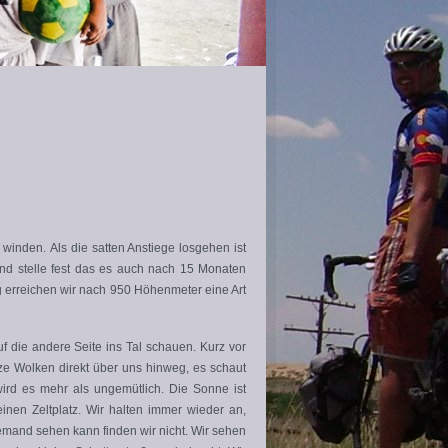
winden. Als die satten Anstiege losgehen ist
 und stelle fest das es auch nach 15 Monaten
ag erreichen wir nach 950 Höhenmeter eine Art
f die andere Seite ins Tal schauen. Kurz vor
e Wolken direkt über uns hinweg, es schaut
ird es mehr als ungemütlich. Die Sonne ist
nen Zeltplatz. Wir halten immer wieder an,
emand sehen kann finden wir nicht. Wir sehen