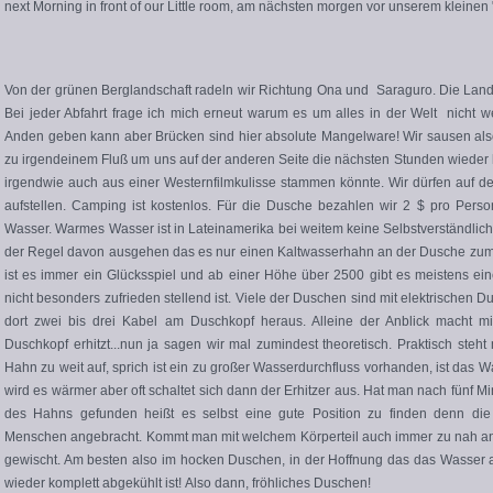
next Morning in front of our Little room, am nächsten morgen vor unserem kleinen 
Von der grünen Berglandschaft radeln wir Richtung Ona und Saraguro. Die Landsc
Bei jeder Abfahrt frage ich mich erneut warum es um alles in der Welt nicht w
Anden geben kann aber Brücken sind hier absolute Mangelware! Wir sausen als
zu irgendeinem Fluß um uns auf der anderen Seite die nächsten Stunden wieder ho
irgendwie auch aus einer Westernfilmkulisse stammen könnte. Wir dürfen auf de
aufstellen. Camping ist kostenlos. Für die Dusche bezahlen wir 2 $ pro Per
Wasser. Warmes Wasser ist in Lateinamerika bei weitem keine Selbstverständlic
der Regel davon ausgehen das es nur einen Kaltwasserhahn an der Dusche zum 
ist es immer ein Glücksspiel und ab einer Höhe über 2500 gibt es meistens e
nicht besonders zufrieden stellend ist. Viele der Duschen sind mit elektrischen 
dort zwei bis drei Kabel am Duschkopf heraus. Alleine der Anblick macht m
Duschkopf erhitzt...nun ja sagen wir mal zumindest theoretisch. Praktisch ste
Hahn zu weit auf, sprich ist ein zu großer Wasserdurchfluss vorhanden, ist das W
wird es wärmer aber oft schaltet sich dann der Erhitzer aus. Hat man nach fünf 
des Hahns gefunden heißt es selbst eine gute Position zu finden denn di
Menschen angebracht. Kommt man mit welchem Körperteil auch immer zu nah a
gewischt. Am besten also im hocken Duschen, in der Hoffnung das das Wasser 
wieder komplett abgekühlt ist! Also dann, fröhliches Duschen!