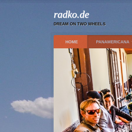
radko.de
DREAM ON TWO WHEELS
HOME
PANAMERICANA