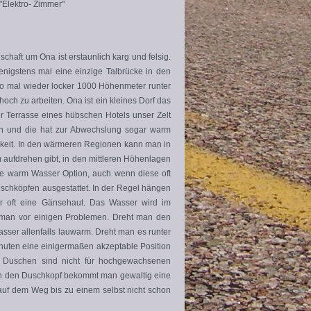
"Elektro- Zimmer"
haft um Ona ist erstaunlich karg und felsig.
enigstens mal eine einzige Talbrücke in den
o mal wieder locker 1000 Höhenmeter runter
ch zu arbeiten. Ona ist ein kleines Dorf das
r Terrasse eines hübschen Hotels unser Zelt
son und die hat zur Abwechslung sogar warm
hkeit. In den wärmeren Regionen kann man in
aufdrehen gibt, in den mittleren Höhenlagen
ine warm Wasser Option, auch wenn diese oft
Duschköpfen ausgestattet. In der Regel hängen
ir oft eine Gänsehaut. Das Wasser wird im
ht man vor einigen Problemen. Dreht man den
asser allenfalls lauwarm. Dreht man es runter
Minuten eine einigermaßen akzeptable Position
e Duschen sind nicht für hochgewachsenen
n den Duschkopf bekommt man gewaltig eine
auf dem Weg bis zu einem selbst nicht schon