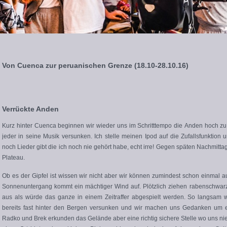
Von Cuenca zur peruanischen Grenze (18.10-28.10.16)
Verrückte Anden
Kurz hinter Cuenca beginnen wir wieder uns im Schritttempo die Anden hoch zu 
jeder in seine Musik versunken. Ich stelle meinen Ipod auf die Zufallsfunktion
noch Lieder gibt die ich noch nie gehört habe, echt irre! Gegen späten Nachmitt
Plateau.
Ob es der Gipfel ist wissen wir nicht aber wir können zumindest schon einmal au
Sonnenuntergang kommt ein mächtiger Wind auf. Plötzlich ziehen rabenschwarz
aus als würde das ganze in einem Zeitraffer abgespielt werden. So langsam w
bereits fast hinter den Bergen versunken und wir machen uns Gedanken um ei
Radko und Brek erkunden das Gelände aber eine richtig sichere Stelle wo uns ni