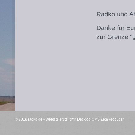
Radko und A
Danke für Eur
zur Grenze "
© 2018 radko.de -
Website erstellt mit Desktop CMS Zeta Producer