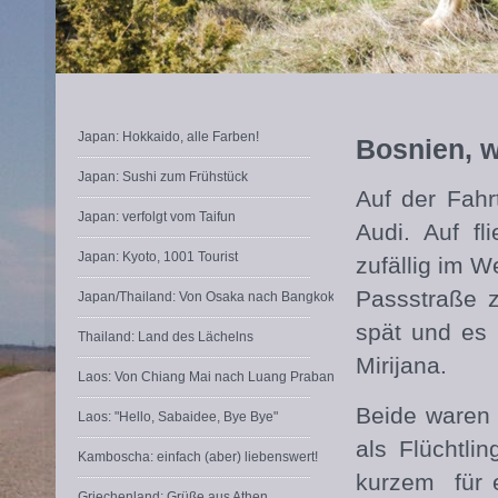
Japan: Hokkaido, alle Farben!
Bosnien, wi
Japan: Sushi zum Frühstück
Auf der Fahr
Japan: verfolgt vom Taifun
Audi. Auf f
Japan: Kyoto, 1001 Tourist
zufällig im W
Passstraße z
Japan/Thailand: Von Osaka nach Bangkok
spät und es 
Thailand: Land des Lächelns
Mirijana.
Laos: Von Chiang Mai nach Luang Prabang
Beide waren 
Laos: "Hello, Sabaidee, Bye Bye"
als Flüchtli
Kamboscha: einfach (aber) liebenswert!
kurzem für 
Griechenland: Grüße aus Athen