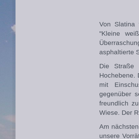
Von Slatina 
"Kleine wei
Überraschun
asphaltierte
Die Straße 
Hochebene. D
mit Einsch
gegenüber s
freundlich z
Wiese. Der R
Am nächsten 
unsere Vorrät